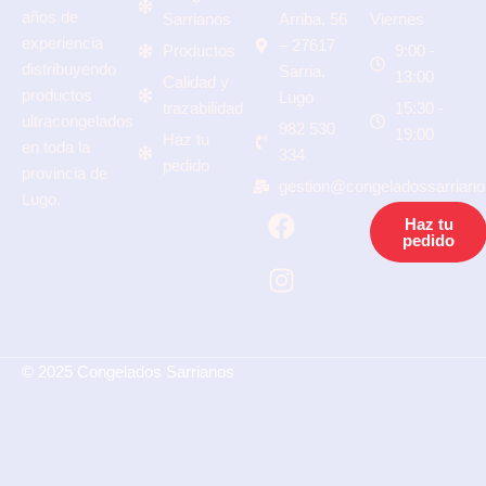
años de
Sarrianos
Arriba, 56
Viernes
experiencia
– 27617
Productos
9:00 -
distribuyendo
Sarria,
13:00
Calidad y
productos
Lugo
trazabilidad
15:30 -
ultracongelados
982 530
19:00
Haz tu
en toda la
334
pedido
provincia de
gestion@congeladossarrian
Lugo.
F
I
Haz tu
a
n
pedido
c
s
e
t
b
a
o
g
o
r
© 2025 Congelados Sarrianos
k
a
m