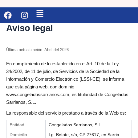
Saltar
F
I
al
Main
a
n
contenido
c
s
Menu
Aviso legal
e
t
b
a
o
g
Última actualización: Abril del 2026
o
r
k
a
En cumplimiento de lo establecido en el Art. 10 de la Ley
m
34/2002, de 11 de julio, de Servicios de la Sociedad de la
Información y Comercio Electrónico (LSSI-CE), se informa
que esta página web, con dominio
www.congeladossarrianos.com, es titularidad de Congelados
Sarrianos, S.L.
La responsable del servicio prestado a través de la Web es:
Entidad
Congelados Sarrianos, S.L.
Domicilio
Lg. Betote, s/n, CP 27617, en Sarria