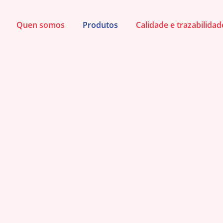
Quen somos
Produtos
Calidade e trazabilidad